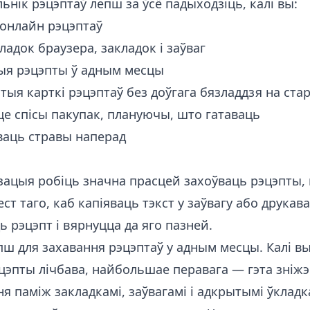
ьнік рэцэптаў лепш за ўсё падыходзіць, калі вы:
 онлайн рэцэптаў
адок браузера, закладок і заўваг
ыя рэцэпты ў адным месцы
ыя карткі рэцэптаў без доўгага бязладдзя на ст
е спісы пакупак, плануючы, што гатаваць
ваць стравы наперад
зацыя робіць значна прасцей захоўваць рэцэпты, к
ест таго, каб капіяваць тэкст у заўвагу або друкав
 рэцэпт і вярнуцца да яго пазней.
пш для захавання рэцэптаў у адным месцы. Калі вы 
цэпты лічбава, найбольшае перавага — гэта зніж
 паміж закладкамі, заўвагамі і адкрытымі ўкладк