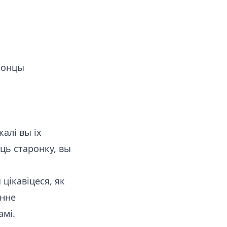
аронцы
алі вы іх
аць старонку, вы
цікавіцеся, як
энне
амі.