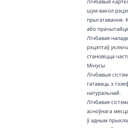
Лічбавыя карткі
шум вакол рэцэп
прыгатавання. К
або прачытайц
Лічбавая налад
рэцэптаў уключа
становіцца част
Мінусы
Лічбавыя сістэм
гатаваць з тэл
натуральнай.
Лічбавая сістэм
асноўнага месца
ў адным прыклад