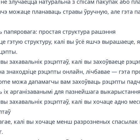
не злучаецца натуральна з спісам пакупак або пл
шчэ можаце планаваць стравы ўручную, але гэта 
ь папяровага: простая структура рашэння
е гэтую структуру, калі вы ўсё яшчэ вырашаеце, 
цэпты.
ы захавальнік рэцэптаў, калі вы захоўваеце рэцэп
на знаходзіце рэцэпты онлайн, лічбавае — гэта п
me можа дапамагчы вам захоўваць рэцэпты падча
ь іх арганізаванымі для пазнейшага выкарыстання
ы захавальнік рэцэптаў, калі вы хочаце адно мес
птаў
агае, калі вы хочаце менш разрозненых спасылак 
г.