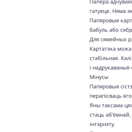
Папера адчуваец
гатуеце. Няма э
Папяровыя картк
бабуль або сяб
Для сямейных рэ
Картатэка можа 
стабільная. Кал
і надрукаваныя 
Мінусы
Папяровыя сістэ
перапісваць яго
Яны таксама ця
стаць аб'ёмнай,
інтэрнэту.