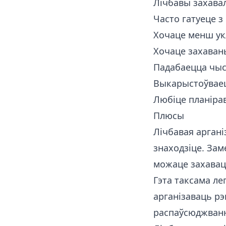
Лічбавы захавал
Часто гатуеце з
Хочаце менш укл
Хочаце захаван
Падабаецца чыст
Выкарыстоўваец
Любіце планіра
Плюсы
Лічбавая аргані
знаходзіце. Зам
можаце захаваць
Гэта таксама ле
арганізаваць рэ
распаўсюджвання