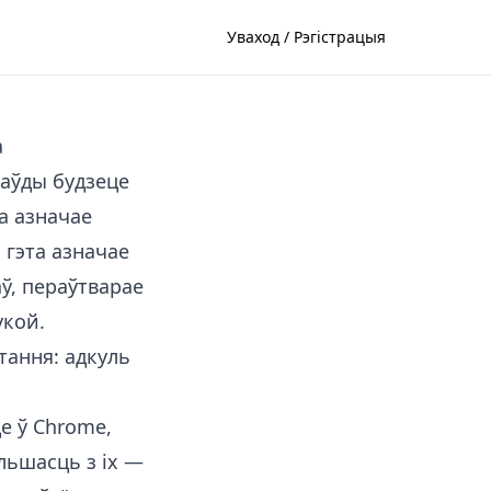
Уваход / Рэгістрацыя
а
раўды будзеце
а азначае
 гэта азначае
аў, пераўтварае
укой.
тання: адкуль
це ў Chrome,
ольшасць з іх —