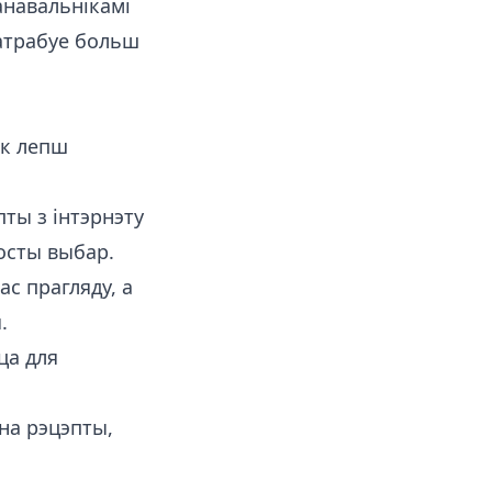
анавальнікамі
патрабуе больш
як лепш
ты з інтэрнэту
росты выбар.
с прагляду, а
.
ца для
на рэцэпты,