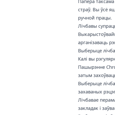
Папера таксама 
страў. Вы ўсё я
ручной працы.
Лічбавы супрац
Выкарыстоўвайц
арганізаваць рэ
Выберыце лічбав
Калі вы рэгуляр
Пашырэнне Chro
затым захоўвац
Выберыце лічбав
захаваных рэцэ
Лічбавае перам
закладак і заўва