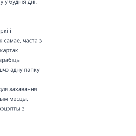
 у буднія дні,
кі і
 самае, часта з
 картак
зрабіць
шчэ адну папку
ля захавання
ным месцы,
рэцэпты з