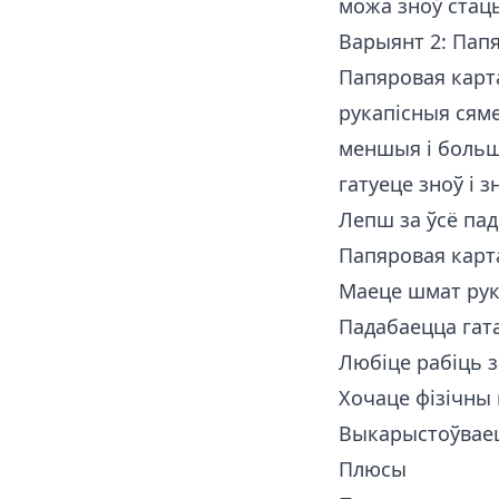
можа зноў стац
Варыянт 2: Папя
Папяровая карта
рукапісныя сяме
меншыя і больш
гатуеце зноў і з
Лепш за ўсё пад
Папяровая карта
Маеце шмат рук
Падабаецца гат
Любіце рабіць з
Хочаце фізічны
Выкарыстоўваец
Плюсы