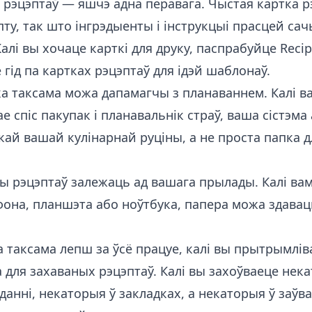
 рэцэптаў — яшчэ адна перавага. Чыстая картка 
ту, так што інгрэдыенты і інструкцыі прасцей са
алі вы хочаце карткі для друку, паспрабуйце
Recip
е
гід па картках рэцэптаў
для ідэй шаблонаў.
ка таксама можа дапамагчы з планаваннем. Калі в
е спіс пакупак і планавальнік страў, ваша сістэма
кай вашай кулінарнай руціны, а не проста папка д
ы рэцэптаў залежаць ад вашага прылады. Калі ва
ефона, планшэта або ноўтбука, папера можа здава
а таксама лепш за ўсё працуе, калі вы прытрымлів
 для захаваных рэцэптаў. Калі вы захоўваеце нек
анні, некаторыя ў закладках, а некаторыя ў заўва