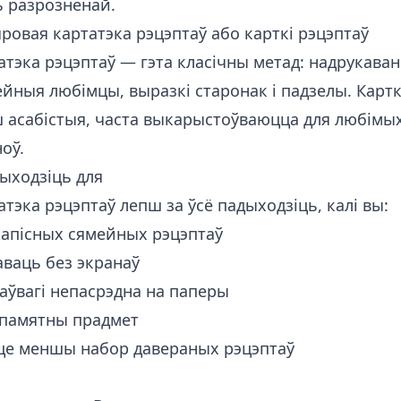
ь разрозненай.
ровая картатэка рэцэптаў або карткі рэцэптаў
тэка рэцэптаў — гэта класічны метад: надрукава
йныя любімцы, выразкі старонак і падзелы. Картк
 асабістыя, часта выкарыстоўваюцца для любімых 
ноў.
ыходзіць для
тэка рэцэптаў лепш за ўсё падыходзіць, калі вы:
апісных сямейных рэцэптаў
аваць без экранаў
аўвагі непасрэдна на паперы
 памятны прадмет
е меншы набор давераных рэцэптаў