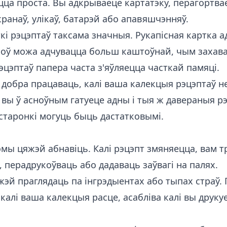
ца проста. Вы адкрываеце картатэку, перагортвае
кранаў, улікаў, батарэй або апавяшчэнняў.
і рэцэптаў таксама значныя. Рукапісная картка а
роў можа адчувацца больш каштоўнай, чым захава
цэптаў папера часта з'яўляецца часткай памяці.
добра працаваць, калі ваша калекцыя рэцэптаў не
і вы ў асноўным гатуеце адны і тыя ж давераныя р
старонкі могуць быць дастатковымі.
мы цяжэй абнавіць. Калі рэцэпт змяняецца, вам т
, перадрукоўваць або дадаваць заўвагі на палях.
жэй праглядаць па інгрэдыентах або тыпах страў.
 калі ваша калекцыя расце, асабліва калі вы друку