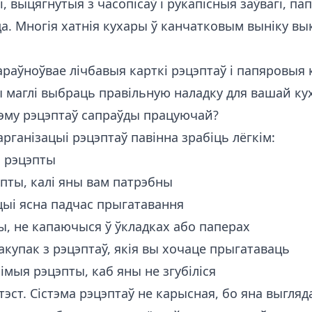
, выцягнутыя з часопісаў і рукапісныя заўвагі, па
а. Многія хатнія кухары ў канчатковым выніку в
араўноўвае лічбавыя карткі рэцэптаў і папяровыя 
ы маглі выбраць правільную наладку для вашай кух
тэму рэцэптаў сапраўды працуючай?
арганізацыі рэцэптаў павінна зрабіць лёгкім:
ь рэцэпты
пты, калі яны вам патрэбны
цыі ясна падчас прыгатавання
ы, не капаючыся ў ўкладках або паперах
пакупак з рэцэптаў, якія вы хочаце прыгатаваць
мыя рэцэпты, каб яны не згубіліся
тэст. Сістэма рэцэптаў не карысная, бо яна выгляд