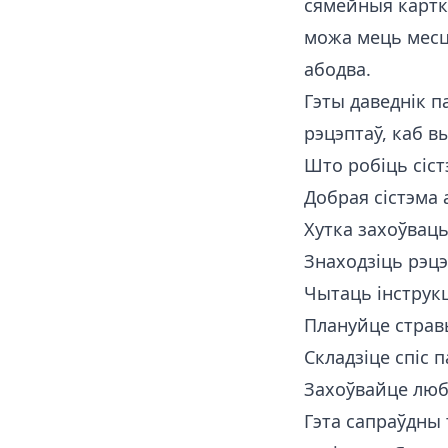
сямейныя карткі
можа мець месц
абодва.
Гэты даведнік п
рэцэптаў, каб в
Што робіць сіс
Добрая сістэма 
Хутка захоўвац
Знаходзіць рэцэ
Чытаць інструк
Плануйце страв
Складзіце спіс 
Захоўвайце любі
Гэта сапраўдны 