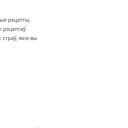
ныя рэцэпты,
і рэцэптаў
страў, якія вы