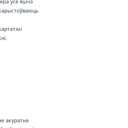
пера ўсё яшчэ
ыкарыстоўваюць
картатэкі
ні.
ае акуратна