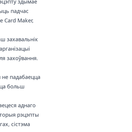
рэцэпту здымае
чыць падчас
e Card Maker
,
аш захавальнік
 арганізацыі
ля захоўвання.
м не падабаецца
цца больш
аецеся аднаго
аторыя рэцэпты
гах, сістэма