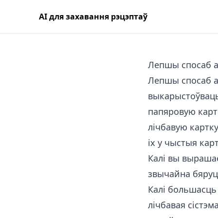
AI для захавання рэцэптаў
Лепшы спосаб а
Лепшы спосаб ар
выкарыстоўваць
папяровую карта
лічбавую картку
іх у чыстыя кар
Калі вы вырашае
звычайна бяруц
Калі большасць 
лічбавая сістэм