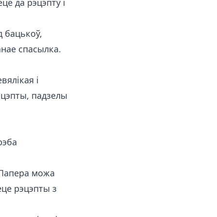
це да рэцэпту і
д бацькоў,
нае спасылка.
вялікая і
эцэпты, падзелы
рэба
 Папера можа
еце рэцэпты з