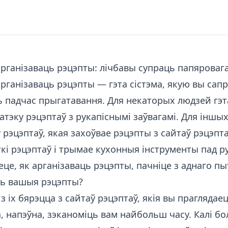
рганізаваць рэцэпты: лічбавы супраць папяроваг
ганізаваць рэцэпты — гэта сістэма, якую вы сап
 падчас прыгатавання. Для некаторых людзей гэт
тэку рэцэптаў з рукапіснымі заўвагамі. Для іншых
 рэцэптаў, якая захоўвае рэцэпты з сайтаў рэцэпт
ткі рэцэптаў і трымае кухонныя інструменты пад р
це, як арганізаваць рэцэпты, пачніце з аднаго пы
ь вашыя рэцэпты?
з іх бярэцца з сайтаў рэцэптаў, якія вы праглядае
а, напэўна, зэканоміць вам найбольш часу. Калі б