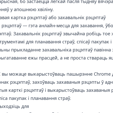
карысная, бо застаецца лёгкай пасля тыдняў вячэраў
нняў у апошнюю хвіліну.
авая картка рэцэптаў або захавальнік рэцэптаў
 рэцэптаў — гэта анлайн-месца для захавання, ўбор
эптаў. Захавальнік рэцэптаў звычайна робіць тое ж
трументамі для планавання страў, спісаў пакупак і
льны прыкладанне захавальніка рэцэптаў павінна 
рыгатаванне ежы прасцей, а не проста ствараць я
I
вы можаце выкарыстоўваць пашырэнне Chrome д
онак рэцэптаў, захоўваць захаваныя рэцэпты ў ад
тыя карткі рэцэптаў і выкарыстоўваць захаваныя 
піса пакупак і планавання страў.
ыходзіць для