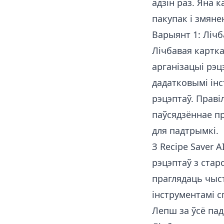
адзін раз. Яна 
пакупак і змяне
Варыянт 1: Лічб
Лічбавая картка
арганізацыі рэц
дадатковымі інс
рэцэптаў. Праві
паўсядзённае п
для падтрымкі.
З
Recipe Saver A
рэцэптаў з стар
праглядаць чыс
інструментамі с
Лепш за ўсё пад