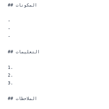
## المكونات

-

-

-

## التعليمات

1.

2.

3.

## الملاحظات
