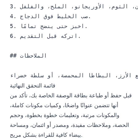
3. اخفق زيت الزيتون، عصير الليمون، الثوم، الأوريجانو، الملح، والفلفل.

4. صب الخليط فوق الدجاج.

5. اخبز حتى ينضج تمامًا.

6. اتركه قبل التقديم.

## الملاحظات

قائمة التحقق النهائية
قبل حفظ أو طباعة بطاقة الوصفة الخاصة بك، تأكد من
أنها تتضمن عنوانًا واضحًا، وكميات مكونات كاملة،
والمكونات مرتبة، وتعليمات خطوة بخطوة، وحجم
الحصة، وملاحظات مفيدة، ومصدر أو ائتمان، ومساحة
بيضاء كافية للقراءة بشكل مريح.