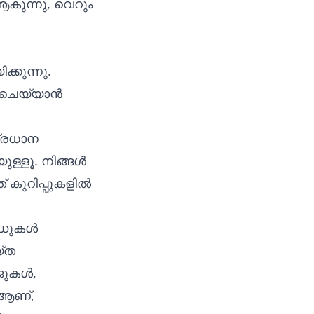
കുന്നു, വെറും
കുന്നു.
കം ചെയ്യാൻ
പ്രധാന
ുള്ളൂ. നിങ്ങൾ
് കുറിപ്പുകളിൽ
ാർഡുകൾ
യ്ത
േജുകൾ,
 ആണ്,