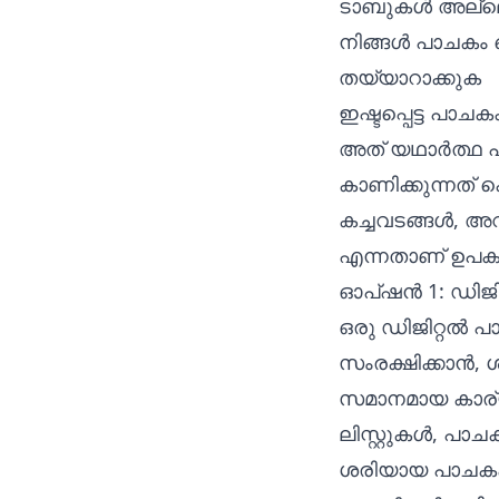
ടാബുകൾ അല്ലെങ്
നിങ്ങൾ പാചകം ചെ
തയ്യാറാക്കുക
ഇഷ്ടപ്പെട്ട പാചക
അത് യഥാർത്ഥ പ
കാണിക്കുന്നത് 
കച്ചവടങ്ങൾ, അവ
എന്നതാണ് ഉപക
ഓപ്ഷൻ 1: ഡിജിറ്
ഒരു ഡിജിറ്റൽ 
സംരക്ഷിക്കാൻ, 
സമാനമായ കാര്യങ
ലിസ്റ്റുകൾ, പ
ശരിയായ പാചകക്ക