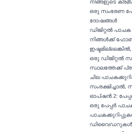
നിങ്ങളുടെ ക്ര
ഒരു സംഭരണ ഫ
ദോഷങ്ങൾ
ഡിജിറ്റൽ പാചക
നിങ്ങൾക്ക് ഫോൺ,
ഇഷ്ടമില്ലെങ്കി
ഒരു ഡിജിറ്റൽ സ
സ്ഥലത്തേക്ക് പ
ചില പാചകക്കുറിപ
സംരക്ഷിച്ചാൽ, 
ഓപ്ഷൻ 2: പേപ്
ഒരു പേപ്പർ പാചക
പാചകക്കുറിപ്പു
ഡിവൈഡറുകൾ. 