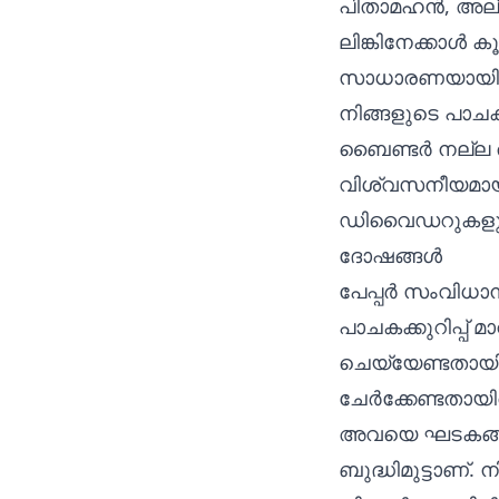
പിതാമഹൻ, അല്ല
ലിങ്കിനേക്കാൾ ക
സാധാരണയായി ഓ
നിങ്ങളുടെ പാച
ബൈണ്ടർ നല്ല ര
വിശ്വസനീയമായ 
ഡിവൈഡറുകളും പ
ദോഷങ്ങൾ
പേപ്പർ സംവിധാന
പാചകക്കുറിപ്പ് മ
ചെയ്യേണ്ടതായിര
ചേർക്കേണ്ടതായിര
അവയെ ഘടകങ്ങള
ബുദ്ധിമുട്ടാണ്.