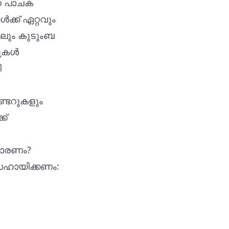
ന പാചക
്ക് ഏറ്റവും
ലും കുടുംബ
പുകൾ
ി
ണ്ടറുകളും
ക്
കാരണം?
സഹായിക്കണം: