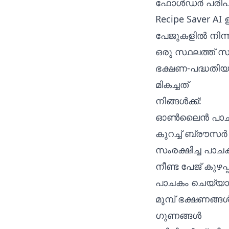
ഫോൾഡർ പരിപാല
Recipe Saver AI
ഉ
പേജുകളിൽ നിന്നു
ഒരു സ്ഥലത്ത് സ
ഭക്ഷണ-പദ്ധതിയു
മികച്ചത്
നിങ്ങൾക്ക്:
ഓൺലൈൻ പാചകക്ക
കുറച്ച് ബ്രൗസർ
സംരക്ഷിച്ച പാചക
നീണ്ട പേജ് കുഴ
പാചകം ചെയ്യാൻ 
മുമ്പ് ഭക്ഷണങ്ങ
ഗുണങ്ങൾ