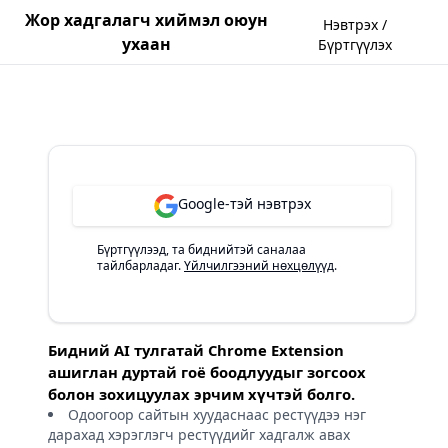
Жор хадгалагч хиймэл оюун
Нэвтрэх /
ухаан
Бүртгүүлэх
Google-тэй нэвтрэх
Бүртгүүлээд, та биднийтэй саналаа
тайлбарладаг.
Үйлчилгээний нөхцөлүүд
.
Бидний AI тулгатай Chrome Extension
ашиглан дуртай гоё боодлуудыг зогсоох
болон зохицуулах эрчим хүчтэй болго.
Одоогоор сайтын хуудаснаас рестүүдээ нэг
дарахад хэрэглэгч рестүүдийг хадгалж авах