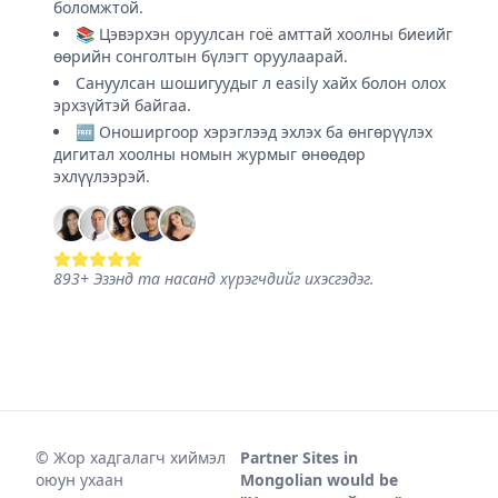
боломжтой.
📚 Цэвэрхэн оруулсан гоё амттай хоолны биеийг
өөрийн сонголтын бүлэгт оруулаарай.
Сануулсан шошигуудыг л easily хайх болон олох
эрхзүйтэй байгаа.
🆓 Оноширгоор хэрэглээд эхлэх ба өнгөрүүлэх
дигитал хоолны номын журмыг өнөөдөр
эхлүүлээрэй.
893
+
Эзэнд та насанд хүрэгчдийг ихэсгэдэг.
©
Жор хадгалагч хиймэл
Partner Sites in
оюун ухаан
Mongolian would be