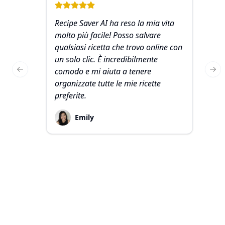
Recipe Saver AI ha reso la mia vita
Ad
molto più facile! Posso salvare
ef
qualsiasi ricetta che trovo online con
pi
un solo clic. È incredibilmente
ri
comodo e mi aiuta a tenere
sa
Previous slide
Nex
organizzate tutte le mie ricette
i
preferite.
pe
Emily